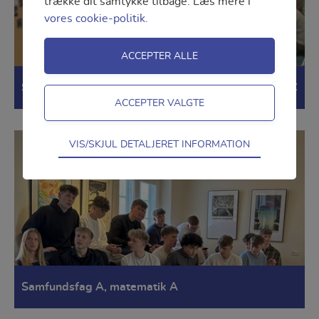
trække dit samtykke tilbage. Læs mere i
vores cookie-politik.
Samfundsfag A, matematik A og erhvervsøkonomi C
Teknisk
VIS/SKJUL DETALJERET INFORMATION
Tekniske cookies er nødvendige for
hjemmesidens grundlæggende funktioner
som fx navigation, adgangskontrol samt
indkøbskurv og kan derfor ikke fravælges.
Statistik
Statistik-cookies bruges til at optimere
design, brugervenlighed og effektiviteten af
Samfundsfag A, matematik A
en hjemmeside. Fx ved at indsamle
besøgsstatistik om antal besøg og hvordan