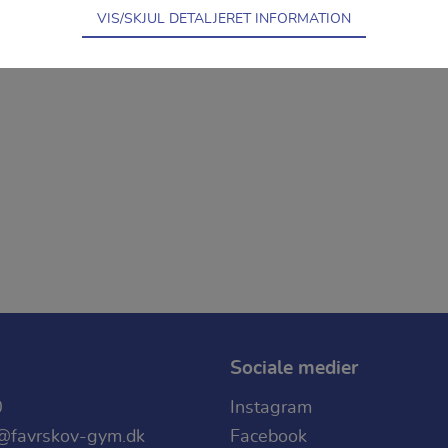
VIS/SKJUL DETALJERET INFORMATION
 nødvendige for hjemmesidens grundlæggende funktioner som 
 indkøbskurv og kan derfor ikke fravælges.
uges til at optimere design, brugervenlighed og effektiviteten
besøgsstatistik om antal besøg og hvordan hjemmesiden bruge
Sociale medier
0
Instagram
@favrskov-gym.dk
Facebook