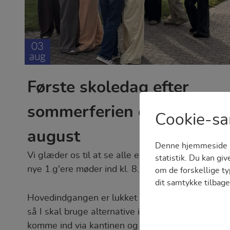
03
aug
Første skoledag efter
sommerferien er 10.
Cookie-s
august
Denne hjemmeside bru
Vi glæder os til at se alle elever 10. august! De
statistik. Du kan gi
nye 1.g'ere møder ind kl. 8.15.
om de forskellige typ
dit samtykke tilbag
Hovedindgangen er lukket grundet ombygning,
så I skal bruge alternative indgange - I kan både
komme ind via kantinen og via alle