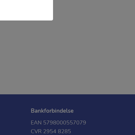
fx navigation,
 af en hjemmeside.
s.
Bankforbindelse
EAN 5798000557079
CVR 2954 8285