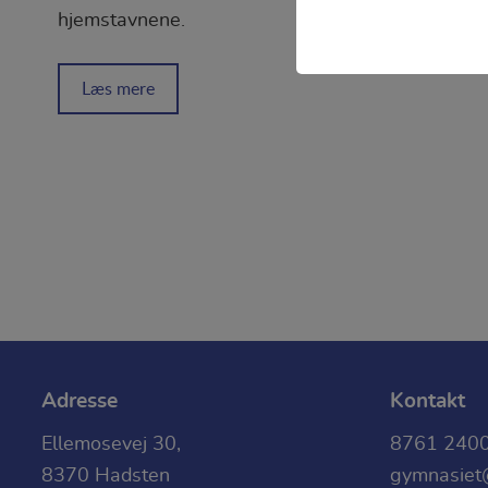
Teknisk
hjemstavnene.
Tekniske cookies er
adgangskontrol samt
Læs mere
Statistik
Statistik-cookies br
Fx ved at indsamle 
Adresse
Kontakt
Ellemosevej 30,
8761 240
8370 Hadsten
gymnasiet