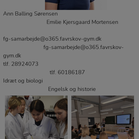
Ann Balling Sørensen
Emilie Kjersgaard Mortensen
fg-samarbejde@o365.favrskov-gym.dk
fg-samarbejde@o365.favrskov-
gym.dk
tlf. 28924073
tlf. 60186187
Idræt og biologi
Engelsk og historie