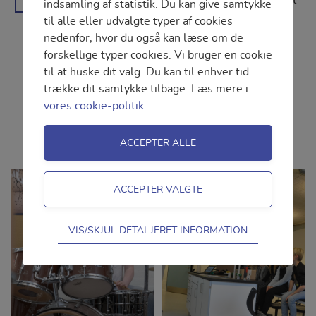
problemstillinger og vil
indsamling af statistik. Du kan give samtykke
være med i et
til alle eller udvalgte typer af cookies
fællesskab med andre
nedenfor, hvor du også kan læse om de
forskellige typer cookies. Vi bruger en cookie
motiverede unge.
til at huske dit valg. Du kan til enhver tid
trække dit samtykke tilbage. Læs mere i
Læs mere
vores cookie-politik.
Teknisk
VIS/SKJUL DETALJERET INFORMATION
Tekniske cookies er nødvendige for
hjemmesidens grundlæggende funktioner
som fx navigation, adgangskontrol samt
indkøbskurv og kan derfor ikke fravælges.