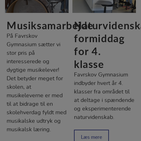
Statistik
Statistik-cookies bruges til at optimere
Musiksamarbejde
Naturvidensk
design, brugervenlighed og effektiviteten af
en hjemmeside. Fx ved at indsamle
formiddag
På Favrskov
besøgsstatistik om antal besøg og hvordan
Gymnasium sætter vi
hjemmesiden bruges.
for 4.
stor pris på
klasse
interesserede og
dygtige musikelever!
Favrskov Gymnasium
Det betyder meget for
indbyder hvert år 4.
skolen, at
klasser fra området til
musikeleverne er med
at deltage i spændende
til at bidrage til en
og eksperimenterende
skolehverdag fyldt med
naturvidenskab.
musikalske udtryk og
musikalsk læring.
Læs mere