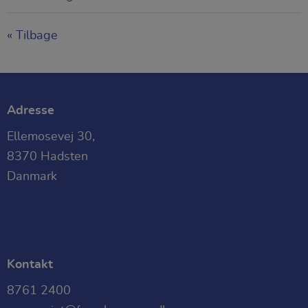
en hjemmeside. Fx ved at indsamle
besøgsstatistik om antal besøg og hvordan
« Tilbage
hjemmesiden bruges.
Adresse
Ellemosevej 30,
8370 Hadsten
Danmark
Kontakt
8761 2400