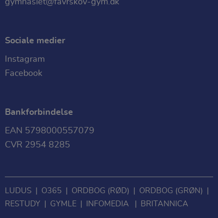
gymnasiet@favrskov-gym.dk
Sociale medier
Instagram
Facebook
Bankforbindelse
EAN 5798000557079
CVR 2954 8285
LUDUS
|
O365
|
ORDBOG (RØD)
|
ORDBOG (GRØN)
|
RESTUDY
|
GYMLE
|
INFOMEDIA
|
BRITANNICA