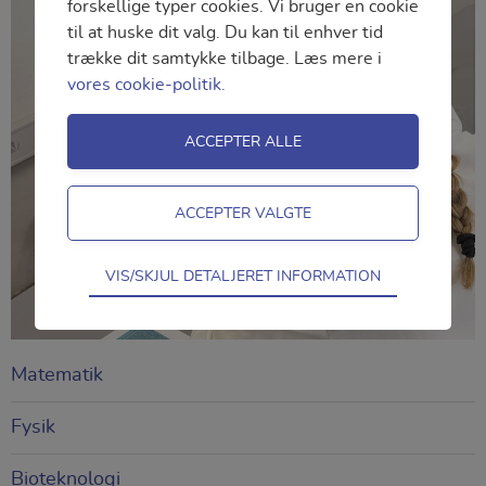
forskellige typer cookies. Vi bruger en cookie
til at huske dit valg. Du kan til enhver tid
trække dit samtykke tilbage. Læs mere i
vores cookie-politik.
Teknisk
VIS/SKJUL DETALJERET INFORMATION
Tekniske cookies er nødvendige for
hjemmesidens grundlæggende funktioner
som fx navigation, adgangskontrol samt
Matematik
indkøbskurv og kan derfor ikke fravælges.
Fysik
Statistik
Statistik-cookies bruges til at optimere
Bioteknologi
design, brugervenlighed og effektiviteten af