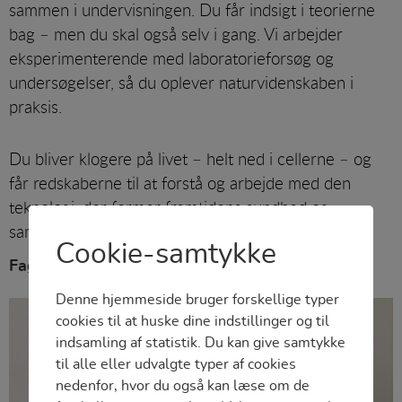
sammen i undervisningen. Du får indsigt i teorierne
bag – men du skal også selv i gang. Vi arbejder
eksperimenterende med laboratorieforsøg og
undersøgelser, så du oplever naturvidenskaben i
praksis.
Du bliver klogere på livet – helt ned i cellerne – og
får redskaberne til at forstå og arbejde med den
teknologi, der former fremtidens sundhed og
samfund.
Cookie-samtykke
Fag
Denne hjemmeside bruger forskellige typer
cookies til at huske dine indstillinger og til
indsamling af statistik. Du kan give samtykke
til alle eller udvalgte typer af cookies
nedenfor, hvor du også kan læse om de