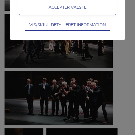
Teknisk
VIS/SKJUL DETALJERET INFORMATION
Tekniske cookies er nødvendige for
hjemmesidens grundlæggende funktioner
som fx navigation, adgangskontrol samt
indkøbskurv og kan derfor ikke fravælges.
Statistik
Statistik-cookies bruges til at optimere
design, brugervenlighed og effektiviteten af
en hjemmeside. Fx ved at indsamle
besøgsstatistik om antal besøg og hvordan
hjemmesiden bruges.