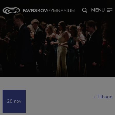
MENU
« Tilbage
28 nov