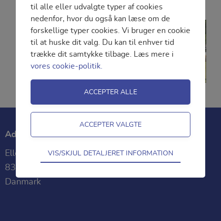
til alle eller udvalgte typer af cookies
nedenfor, hvor du også kan læse om de
forskellige typer cookies. Vi bruger en cookie
til at huske dit valg. Du kan til enhver tid
trække dit samtykke tilbage. Læs mere i
vores cookie-politik.
Adresse
Teknisk
Ellemosevej 30,
VIS/SKJUL DETALJERET INFORMATION
Tekniske cookies er nødvendige for
8370 Hadsten
hjemmesidens grundlæggende funktioner
Danmark
som fx navigation, adgangskontrol samt
indkøbskurv og kan derfor ikke fravælges.