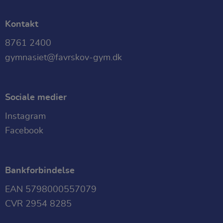
Statistik
Statistik-cookies bruges til at optimere
Kontakt
design, brugervenlighed og effektiviteten af
en hjemmeside. Fx ved at indsamle
8761 2400
besøgsstatistik om antal besøg og hvordan
gymnasiet@favrskov-gym.dk
hjemmesiden bruges.
Sociale medier
Instagram
Facebook
Bankforbindelse
EAN 5798000557079
CVR 2954 8285